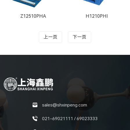
Z12510PHA
H1210PHI
上一页
下一页
sales@shxinpeng.com
021-69021111 / 69023333