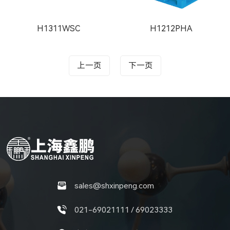
H1311WSC
H1212PHA
上一页
下一页
sales@shxinpeng.com
021-69021111 / 69023333